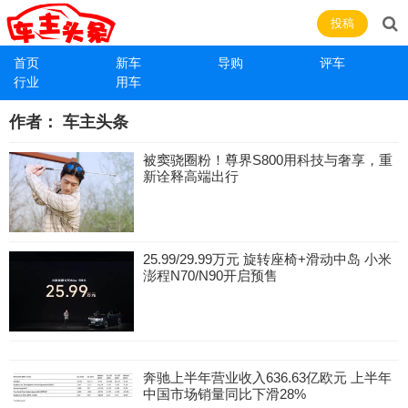
投稿
首页
新车
导购
评车
行业
用车
作者：
车主头条
被窦骁圈粉！尊界S800用科技与奢享，重
新诠释高端出行
25.99/29.99万元 旋转座椅+滑动中岛 小米
澎程N70/N90开启预售
奔驰上半年营业收入636.63亿欧元 上半年
中国市场销量同比下滑28%