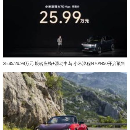
25.99/29.99万元 旋转座椅+滑动中岛 小米澎程N70/N90开启预售