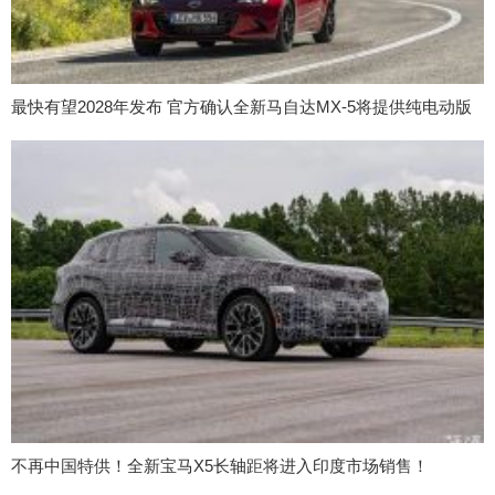
最快有望2028年发布 官方确认全新马自达MX-5将提供纯电动版
不再中国特供！全新宝马X5长轴距将进入印度市场销售！