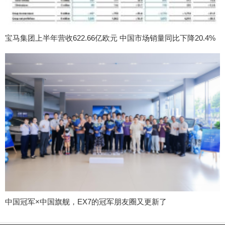
宝马集团上半年营收622.66亿欧元 中国市场销量同比下降20.4%
中国冠军×中国旗舰，EX7的冠军朋友圈又更新了