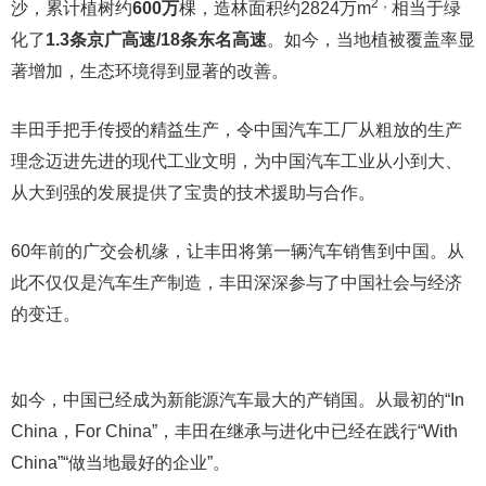
2，
沙，累计植树约
600万
棵，造林面积约2824万m
相当于绿
化了
1.3条京广高速/18条东名高速
。如今，当地植被覆盖率显
著增加，生态环境得到显著的改善。
丰田手把手传授的精益生产，令中国汽车工厂从粗放的生产
理念迈进先进的现代工业文明，为中国汽车工业从小到大、
从大到强的发展提供了宝贵的技术援助与合作。
60年前的广交会机缘，让丰田将第一辆汽车销售到中国。从
此不仅仅是汽车生产制造，丰田深深参与了中国社会与经济
的变迁。
如今，中国已经成为新能源汽车最大的产销国。从最初的“In
China，For China”，丰田在继承与进化中已经在践行“With
China”“做当地最好的企业”。