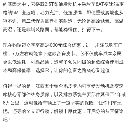
的基因之中，它搭载2.5T柴油发动机＋采埃孚8AT变速箱/麦
格纳5MT变速箱，动力充沛、低扭强悍，即便重载爬坡也从
容不迫。第二代悍盾底盘扎实耐造，无论是高原缺氧、高温
高湿，还是非铺装路面，都能稳得住、扛得下来。
现在购瑞迈立享至高14000元综合优惠，进一步降低购车门
槛，7万左右就能拿下这款合资皮卡。它不仅购车成本亲民，
更以低油耗、可靠品质，造就了领先同级的超低综合使用成
本和高保值率，选择它，让你的创富之路省心又超值！
值得一提的是，江西五十铃全系皮卡均可享受发动机及变速
箱核心零部件终身质保，以及排放系统主要部件延保至4年或
8万公里。这就像给车辆上了一道坚实的保险，让你用车无
忧。还等啥？立即行动，解锁丰厚优惠，开启你的从容征途
吧！