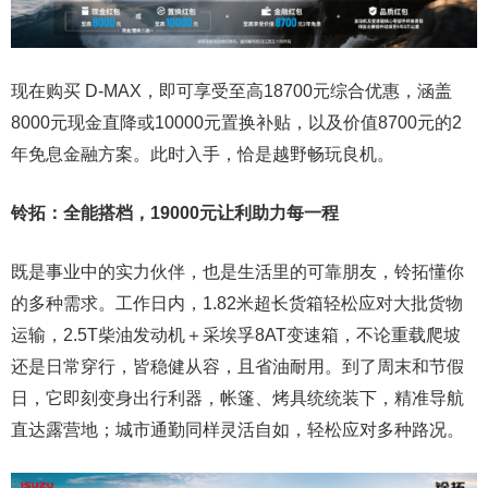
现在购买 D-MAX，即可享受至高18700元综合优惠，涵盖
8000元现金直降或10000元置换补贴，以及价值8700元的2
年免息金融方案。此时入手，恰是越野畅玩良机。
铃拓：全能搭档，
19000元
让利
助力每一程
既是事业中的实力伙伴，也是生活里的可靠朋友，铃拓懂你
的多种需求。工作日内，1.82米超长货箱轻松应对大批货物
运输，2.5T柴油发动机＋采埃孚8AT变速箱，不论重载爬坡
还是日常穿行，皆稳健从容，且省油耐用。到了周末和节假
日，它即刻变身出行利器，帐篷、烤具统统装下，精准导航
直达露营地；城市通勤同样灵活自如，轻松应对多种路况。