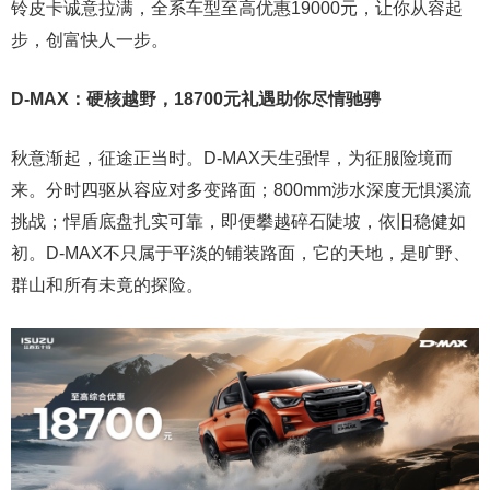
铃皮卡诚意拉满，全系车型至高优惠19000元，让你从容起
步，创富快人一步。
D-MAX：硬核越野，18700元
礼遇
助你尽情驰骋
秋意渐起，征途正当时。D-MAX天生强悍，为征服险境而
来。分时四驱从容应对多变路面；800mm涉水深度无惧溪流
挑战；悍盾底盘扎实可靠，即便攀越碎石陡坡，依旧稳健如
初。D-MAX不只属于平淡的铺装路面，它的天地，是旷野、
群山和所有未竟的探险。