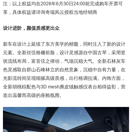
注：以上权益均在2026年6月30日24:00前完成购车开票可
享，具体权益请详询奇瑞风云授权当地经销商
设计进阶，
颜值质感
更出众
新车在设计上延续了东方美学的精髓，同时注入了新的设计
元素。全新丝弦格栅前脸，设计灵感源自中国古琴，采用竖
状流线布局，富音弦之律动，气场沉稳大气。全新石林灰车
色灵感取自群山石峰林立的自然意象，沉稳中自有力量，在
光影流转间呈现细腻高级质感，出行格调拉满。内饰方面，
全新胡桃棕配色与3D mesh麂皮绒触感仪表台相得益彰，营
造出温馨而高级的座舱氛围。