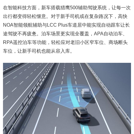
在智能科技方面，新车搭载猎鹰500辅助驾驶系统，让每一次
出行都变得轻松惬意。对于新手司机或在复杂路况下，高快
NOA智能领航辅助与LCC Plus车道居中能实现自动跟车让长
途驾驶不再疲惫。泊车场景更实现全覆盖，APA自动泊车、
RPA遥控泊车等功能，轻松应对老旧小区窄车位、商场断头
车位，让新手司机也能从容入库。