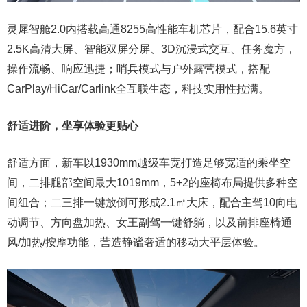
灵犀智舱2.0内搭载高通8255高性能车机芯片，配合15.6英寸
2.5K高清大屏、智能双屏分屏、3D沉浸式交互、任务魔方，
操作流畅、响应迅捷；哨兵模式与户外露营模式，搭配
CarPlay/HiCar/Carlink全互联生态，科技实用性拉满。
舒适进阶，
坐享体验
更贴心
舒适方面，新车以1930mm越级车宽打造足够宽适的乘坐空
间，二排腿部空间最大1019mm，5+2的座椅布局提供多种空
间组合；二三排一键放倒可形成2.1㎡大床，配合主驾10向电
动调节、方向盘加热、女王副驾一键舒躺，以及前排座椅通
风/加热/按摩功能，营造静谧奢适的移动大平层体验。