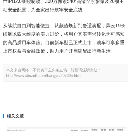
世IPB2.0线控制动、300万像素540°高清全景影像及20项主
动安全配置，为全家出行筑牢安全底线。
从续航自由到智能便捷，从颜值焕新到舒适满配，风云T9长
续航以四大维度的实力进阶，将用户真实需求转化为可感知
的高品质用车体验。目前新车型已正式上市，购车可享多重
上市权益与金融政策，助力用户开启满配出行新生活。
本文来自网络，不代表车主头条立场，转载请注明出处：
http://www.chezutt.com/hangye/207805.html
相关文章