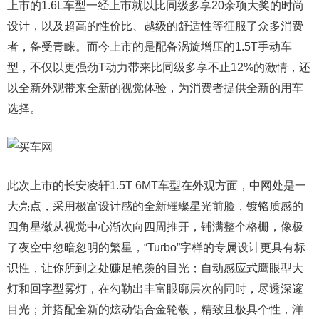
上市的1.6L车型一经上市就以比同级多享20余项大奖的时尚
设计，以及超高的性价比、越级的舒适性等征服了众多消费
者，备受青睐。而今上市的是配备涡旋增压的1.5T手动车
型，不仅以更强劲T动力带来比同级多享不止12%的激情，还
以全新外观带来全新的视觉体验，为消费者提供全新的用车
选择。
此次上市的长安凌轩1.5T 6MT车型在外观方面，中网处是一
大亮点，采用极富设计感的全新璀璨星光前脸，镀铬质感的
四角星徽从视觉中心渐次向四周推开，铺满整个格栅，像极
了夜空中忽暗忽明的繁星，“Turbo”字样的专属设计更具有标
识性，让你所到之处赚足艳羡的目光；自动感应式鹰眼型大
灯和回字型雾灯，在勾勒出丰富眼廓层次的同时，尽透深邃
目光；并搭配全新的炫动铝合金轮毂，精致且极具个性，洋