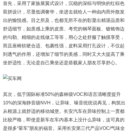
首先，采用了家族展翼式设计，沉稳的深棕与明快的红棕色
双拼设计，尽显低调奢华，坐进去就给人一种由内而外散发
出的愉悦感。目之所及，也都无所不在的彰显出精湛品质和
舒适细节，如质感上乘的皮质、考究的钢琴面板、镀铬饰边
的勾勒、精细的走线做工等等，用心之处舒服了触摸享受，
而且座椅软硬合适、包裹性强，皮料采用打孔设计，不仅起
到透气的作用，还增加了细节的美感，同时又大大提高了乘
坐舒适性，无论是自己乘坐还是搭载家人朋友尽享舒心。
其次，低于国际标准50%的森林级VOC和语言清晰度提升
10%的深海静音级NVH，让异味、噪音统统说再见，构筑出
从根源上就舒适的移动城堡。长安汽车在异味控制上一贯都
比较严格，即使是新车在车内基本上没什么异味，这可真的
是很多“晕车”朋友的福音。采用长安第三代产品VOC/气味全