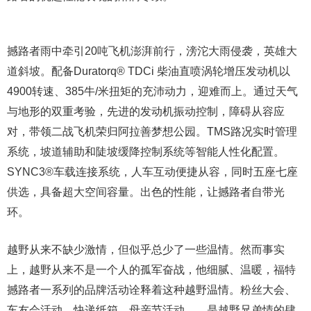
撼路者雨中牵引20吨飞机澎湃前行，滂沱大雨侵袭，英雄大
道斜坡。配备Duratorq® TDCi 柴油直喷涡轮增压发动机以
4900转速、385牛/米扭矩的充沛动力，迎难而上。通过天气
与地形的双重考验，先进的发动机振动控制，障碍从容应
对，带领二战飞机荣归阿拉善梦想公园。TMS路况实时管理
系统，坡道辅助和陡坡缓降控制系统等智能人性化配置。
SYNC3®车载连接系统，人车互动便捷从容，同时五座七座
供选，具备超大空间容量。出色的性能，让撼路者自带光
环。
越野从来不缺少激情，但似乎总少了一些温情。然而事实
上，越野从来不是一个人的孤军奋战，他细腻、温暖，福特
撼路者一系列的品牌活动诠释着这种越野温情。粉丝大会、
车友会活动，快递纸箱，母亲节活动……是越野兄弟情的肆