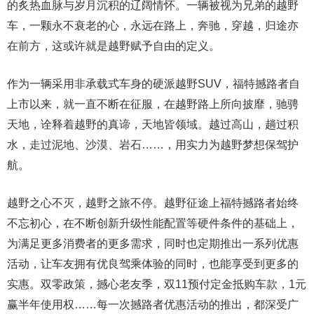
的炙热血脉与岁月沉积的辽阔情怀。一辆被视为兄弟的越野
车，一颗永不衰老的心，永远在路上，奔驰，穿越，归途亦
在前方，这或许就是越野赋予自由的定义。
作为一辆采用非承载式车身的硬派越野SUV，福特撼路者自
上市以来，就一直不断在征服，在越野路上所向披靡，驰骋
天地，诠释着越野的真谛，天地皆领域。越过高山，趟过积
水，走过泥地、沙漠、岩石……，用实力为越野梦想保驾护
航。
越野之心不灭，越野之旅不停。越野征途上福特撼路者始终
不忘初心，在不断创新升级性能配置等硬件条件的基础上，
为满足更多消费者的更多需求，同时也定期推出一系列优惠
活动，让车友拥有优良驾乘体验的同时，也能享受到更多的
实惠。双零政策，撼心老友季，双11预付定金抵购车款，1元
赢半年使用权……每一次撼路者优惠活动的推出，都深受广