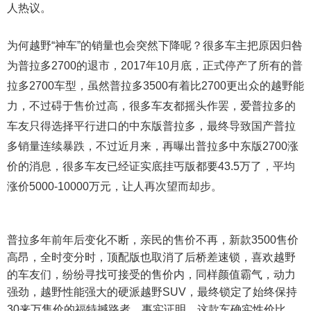
人热议。
为何越野“神车”的销量也会突然下降呢？很多车主把原因归咎
为普拉多2700的退市，2017年10月底，正式停产了所有的普
拉多2700车型，虽然普拉多3500有着比2700更出众的越野能
力，不过碍于售价过高，很多车友都摇头作罢，爱普拉多的
车友只得选择平行进口的中东版普拉多，最终导致国产普拉
多销量连续暴跌，不过近月来，再曝出普拉多中东版2700涨
价的消息，很多车友已经证实底挂丐版都要43.5万了，平均
涨价5000-10000万元，让人再次望而却步。
普拉多年前年后变化不断，亲民的售价不再，新款3500售价
高昂，全时变分时，顶配版也取消了后桥差速锁，喜欢越野
的车友们，纷纷寻找可接受的售价内，同样颜值霸气，动力
强劲，越野性能强大的硬派越野SUV，最终锁定了始终保持
30来万售价的福特撼路者，事实证明，这款车确实性价比