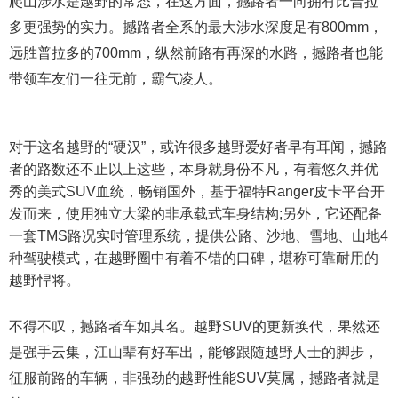
爬山涉水是越野的常态，在这方面，撼路者一向拥有比普拉
多更强势的实力。撼路者全系的最大涉水深度足有800mm，
远胜普拉多的700mm，纵然前路有再深的水路，撼路者也能
带领车友们一往无前，霸气凌人。
对于这名越野的“硬汉”，或许很多越野爱好者早有耳闻，撼路
者的路数还不止以上这些，本身就身份不凡，有着悠久并优
秀的美式SUV血统，畅销国外，基于福特Ranger皮卡平台开
发而来，使用独立大梁的非承载式车身结构;另外，它还配备
一套TMS路况实时管理系统，提供公路、沙地、雪地、山地4
种驾驶模式，在越野圈中有着不错的口碑，堪称可靠耐用的
越野悍将。
不得不叹，撼路者车如其名。越野SUV的更新换代，果然还
是强手云集，江山辈有好车出，能够跟随越野人士的脚步，
征服前路的车辆，非强劲的越野性能SUV莫属，撼路者就是