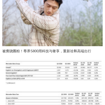
被窦骁圈粉！尊界S800用科技与奢享，重新诠释高端出行