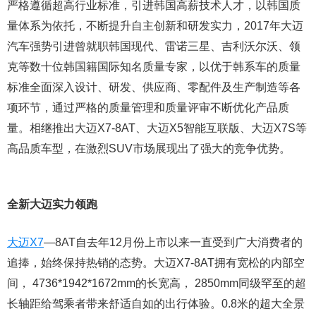
严格遵循超高行业标准，引进韩国高薪技术人才，以韩国质
量体系为依托，不断提升自主创新和研发实力，2017年大迈
汽车强势引进曾就职韩国现代、雷诺三星、吉利沃尔沃、领
克等数十位韩国籍国际知名质量专家，以优于韩系车的质量
标准全面深入设计、研发、供应商、零配件及生产制造等各
项环节，通过严格的质量管理和质量评审不断优化产品质
量。相继推出大迈X7-8AT、大迈X5智能互联版、大迈X7S等
高品质车型，在激烈SUV市场展现出了强大的竞争优势。
全新大迈实力领跑
大迈X7
—8AT自去年12月份上市以来一直受到广大消费者的
追捧，始终保持热销的态势。大迈X7-8AT拥有宽松的内部空
间， 4736*1942*1672mm的长宽高， 2850mm同级罕至的超
长轴距给驾乘者带来舒适自如的出行体验。0.8米的超大全景