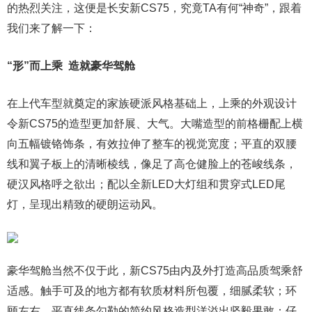
的热烈关注，这便是长安新CS75，究竟TA有何“神奇”，跟着
我们来了解一下：
“形”而上乘 造就豪华驾舱
在上代车型就奠定的家族硬派风格基础上，上乘的外观设计
令新CS75的造型更加舒展、大气。大嘴造型的前格栅配上横
向五幅镀铬饰条，有效拉伸了整车的视觉宽度；平直的双腰
线和翼子板上的清晰棱线，像足了高仓健脸上的苍峻线条，
硬汉风格呼之欲出；配以全新LED大灯组和贯穿式LED尾
灯，呈现出精致的硬朗运动风。
豪华驾舱当然不仅于此，新CS75由内及外打造高品质驾乘舒
适感。触手可及的地方都有软质材料所包覆，细腻柔软；环
顾左右，平直线条勾勒的简约风格造型洋溢出坚毅果敢；仔