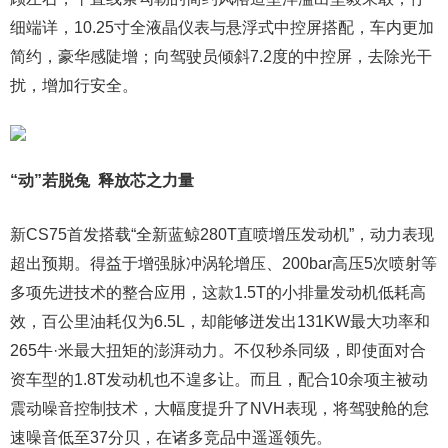
细端详，10.25寸全液晶仪表与悬浮式中控屏搭配，车内更加
简约，豪华感陡增；向驾驶员倾斜7.2度的中控屏，去除光干
扰，增加行安全。
“动”若脱兔 释放芯之力量
新CS75首发搭载“全新蓝鲸280T直喷增压发动机”，动力表现
超出预期。得益于增强脉冲涡轮增压、200bar高压5次喷射等
多项先进技术的整合应用，这款1.5T的小排量发动机低耗高
效，百公里油耗仅为6.5L，却能够迸发出131KW最大功率和
265牛·米最大扭矩的澎湃动力。不仅秒杀同级，即使面对合
资车型的1.8T发动机也不遑多让。而且，配合10余项主被动
震动噪音控制技术，大幅度提升了NVH表现，将驾驶舱的怠
速噪音低至37分贝，在诸多竞品中遥遥领先。