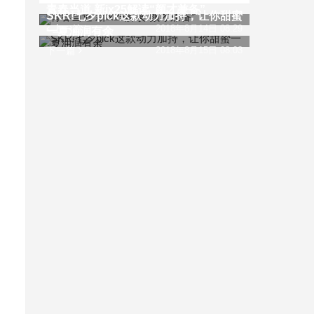
青春当道 新ix25解读“颜才兼备”
SKR!七夕pick这款动力加持，让你甜蜜
上一篇
2018年8月14日 08:29
一夏油润有余
下一篇
2018年8月15日 08:03