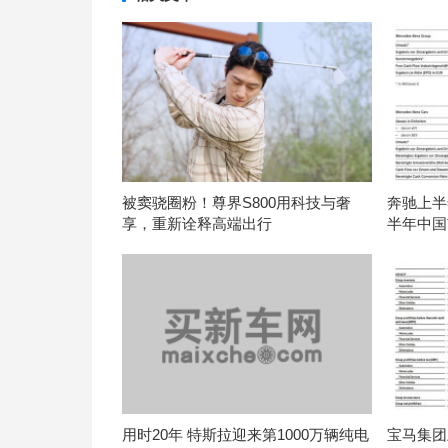
被窦骁圈粉！尊界S800用科技与奢
奔驰上半年
享，重新诠释高端出行
半年中国
用时20年 特斯拉迎来第1000万辆纯电
宝马集团上