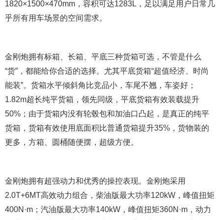
1820×1500×470mm，容积可达1283L，足以满足用户日常几
乎所有用车场景的空间需求。
金刚炮拥有标箱、长箱、平底三种货箱可选，不管是什么
“货”，都能给你合适的选择。尤其平底货箱“超值经济、时尚
能装”。货箱水平倾斜角比竞品小，车尾不翘，车姿好；
1.82m超长纯平货箱，领先同级，平底货箱有效装载提升
50%；由于货箱内没有轮毂包和加油口凸起，是真正的纯平
货箱，货箱有效使用底面积比普通货箱提升35%，货物装的
更多，方箱、圆桶随便摆，超级方便。
金刚炮拥有超强动力和优秀的操控表现。金刚炮采用
2.0T+6MT高效动力组合，柴油版最大功率120kW，峰值扭矩
400N·m；汽油版最大功率140kW，峰值扭矩360N·m，动力