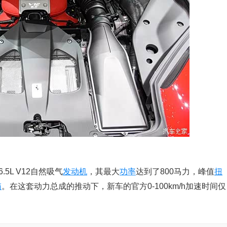
.5L V12自然吸气
发动机
，其最大
功率
达到了800马力，峰值
扭
箱
。在这套动力总成的推动下，新车的官方0-100km/h加速时间仅