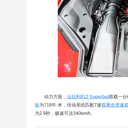
动力方面，
法拉利
812 Superfast
搭载一台6
矩
为718牛·米，传动系统匹配7速
双离合变速
为2.9秒，极速可达340km/h。