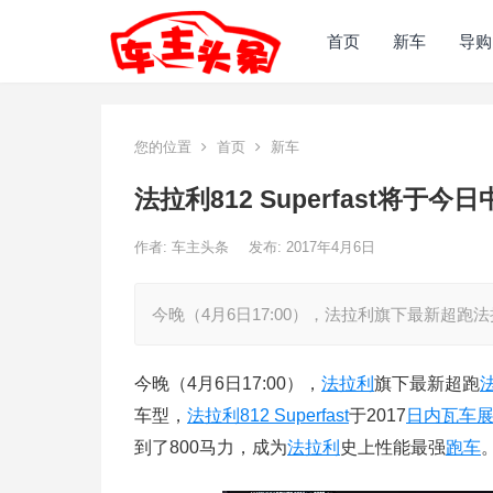
首页
新车
导购
您的位置
首页
新车
法拉利812 Superfast将于今
作者:
车主头条
发布: 2017年4月6日
今晚（4月6日17:00），法拉利旗下最新超跑法拉利
今晚（4月6日17:00），
法拉利
旗下最新超跑
车型，
法拉利
812 Superfast
于2017
日内瓦车
到了800马力，成为
法拉利
史上性能最强
跑车