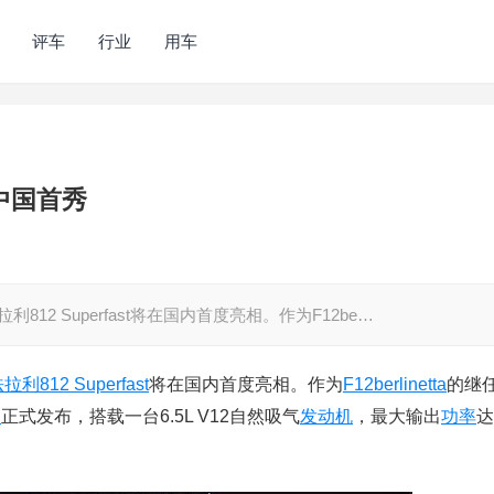
评车
行业
用车
日中国首秀
812 Superfast将在国内首度亮相。作为F12be…
法拉利
812 Superfast
将在国内首度亮相。作为
F12berlinetta
的继
展
正式发布，搭载一台6.5L V12自然吸气
发动机
，最大输出
功率
达
。