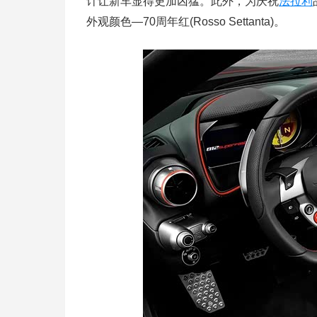
计让新车显得更加凶猛。此外，为庆祝
法拉利
外观颜色—70周年红(Rosso Settanta)。