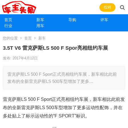
投稿
首页
新车
导购
评车
行业
用车
您的位置
首页
新车
3.5T V6 雷克萨斯LS 500 F Spor亮相纽约车展
发布: 2017年4月12日
雷克萨斯LS 500 F Sport正式亮相纽约车展，新车相比此前
发布的全新雷克萨斯LS 500车型增加了更多…
雷克萨斯LS 500 F Sport正式亮相纽约车展，新车相比此前发
布的全新雷克萨斯LS 500车型增加了更多运动性配饰，并在
多处贴上了标示运动性的“F SPORT”标识。