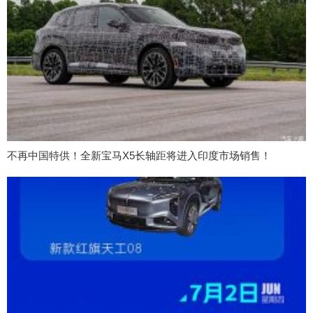
不再中国特供！全新宝马X5长轴距将进入印度市场销售！