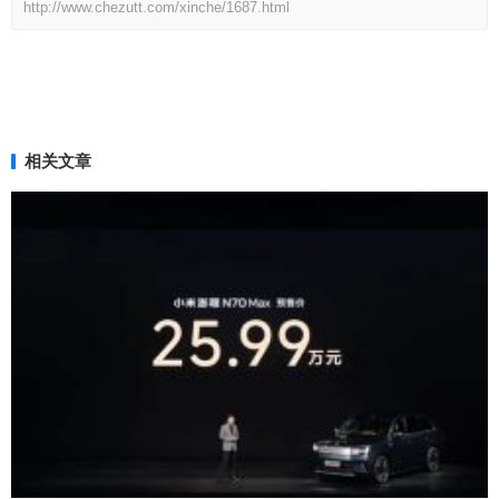
http://www.chezutt.com/xinche/1687.html
相关文章