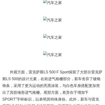
外观方面，雷克萨斯LS 500 F Sport保留了大部分雷克萨
斯LS 500的设计元素，在前进气格栅部分，新车舍弃了镀铬
饰条，采用了更为运动的亮黑涂装，与白色车身搭配更加突
出了其纺锤形进气格栅。尾部方面，差异在于增加“F
SPORT”字样标识，以表明其特殊身份。此外，新车与雷克