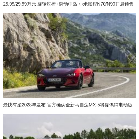
25.99/29.99万元 旋转座椅+滑动中岛 小米澎程N70/N90开启预售
最快有望2028年发布 官方确认全新马自达MX-5将提供纯电动版