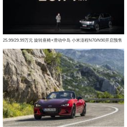
25.99/29.99万元 旋转座椅+滑动中岛 小米澎程N70/N90开启预售