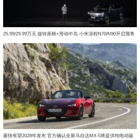
25.99/29.99万元 旋转座椅+滑动中岛 小米澎程N70/N90开启预售
最快有望2028年发布 官方确认全新马自达MX-5将提供纯电动版