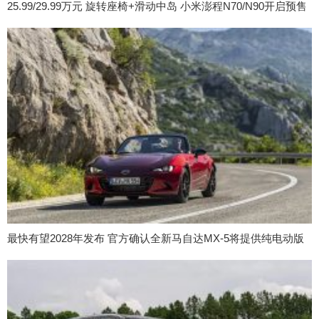
25.99/29.99万元 旋转座椅+滑动中岛 小米澎程N70/N90开启预售
最快有望2028年发布 官方确认全新马自达MX-5将提供纯电动版