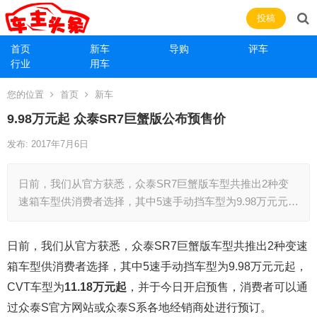
投稿
首页
新车
导购
评车
行业
用车
您的位置
首页
新车
9.98万元起 众泰SR7巨蟹版公布预售价
发布: 2017年7月6日
日前，我们从官方获悉，众泰SR7巨蟹版车型共推出2种变
速箱车型供消费者选择，其中5速手动挡车型为9.98万元元…
日前，我们从官方获悉，众泰SR7巨蟹版车型共推出2种变速
箱车型供消费者选择，其中5速手动挡车型为9.98万元元起，
CVT车型为
11.18万元起
，并于今日开启预售，消费者可以通
过众泰S官方网站或众泰S系各地经销商处进行预订。