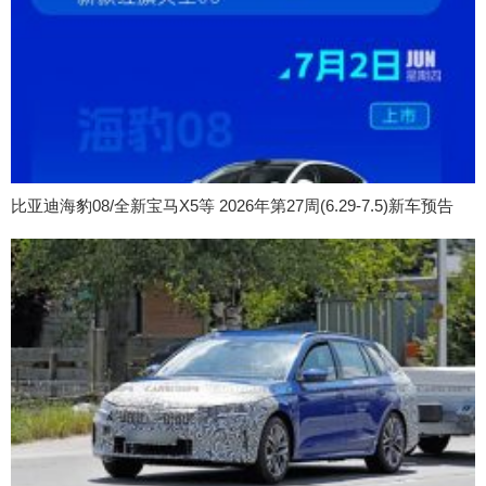
比亚迪海豹08/全新宝马X5等 2026年第27周(6.29-7.5)新车预告