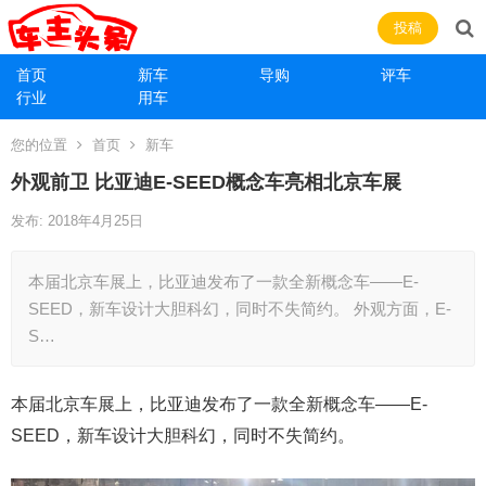
投稿
首页
新车
导购
评车
行业
用车
您的位置
首页
新车
外观前卫 比亚迪E-SEED概念车亮相北京车展
发布: 2018年4月25日
本届北京车展上，比亚迪发布了一款全新概念车——E-
SEED，新车设计大胆科幻，同时不失简约。 外观方面，E-
S…
本届北京车展上，比亚迪发布了一款全新概念车——E-
SEED，新车设计大胆科幻，同时不失简约。