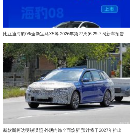
比亚迪海豹08/全新宝马X5等 2026年第27周(6.29-7.5)新车预告
新款斯柯达明锐谍照 外观内饰全面焕新 预计将于2027年推出