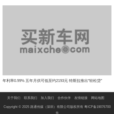
年利率0.99% 五年月供可低至约2193元 特斯拉推出“轻松贷”
关于我们
联系我们
加入我们
合作伙伴
友情链接
网站地图
Copyright © 2025 路通传媒（深圳）有限公司版权所有
粤ICP备19076700
号