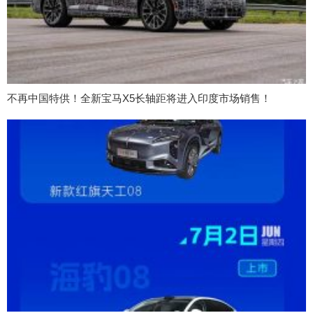
不再中国特供！全新宝马X5长轴距将进入印度市场销售！