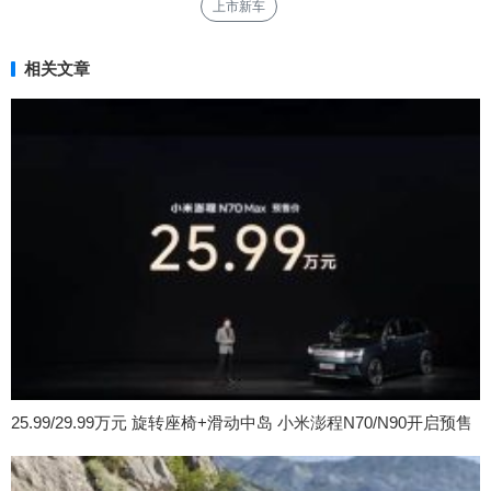
上市新车
相关文章
25.99/29.99万元 旋转座椅+滑动中岛 小米澎程N70/N90开启预售