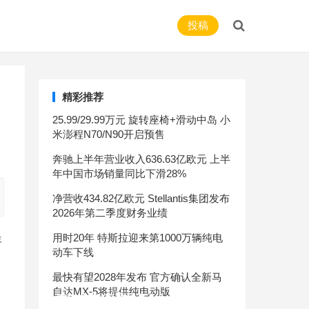
投稿
精彩推荐
25.99/29.99万元 旋转座椅+滑动中岛 小
米澎程N70/N90开启预售
奔驰上半年营业收入636.63亿欧元 上半
年中国市场销量同比下滑28%
净营收434.82亿欧元 Stellantis集团发布
2026年第二季度财务业绩
用时20年 特斯拉迎来第1000万辆纯电
年
动车下线
售
最快有望2028年发布 官方确认全新马
自达MX-5将提供纯电动版
公布中文名 东风日产Ariya将于今日上