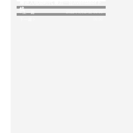
市
将进入电动时代 最后一台Aventador下
线
上一篇
2022年9月27日 09:00
下一篇
09:00
出