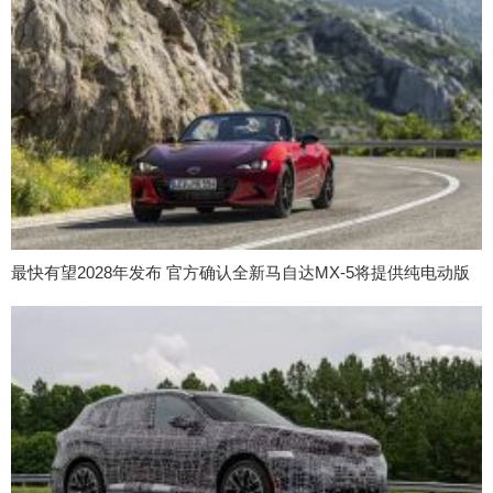
最快有望2028年发布 官方确认全新马自达MX-5将提供纯电动版