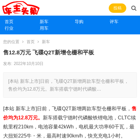
投稿
首页
新车
导购
评车
行业
用车
您的位置
首页
新车
售12.8万元 飞碟Q2T新增仓栅和平板
发布: 2022年10月10日
[本站 新车上市]日前，飞碟Q2T新增两款车型仓栅和平板，
售价均为12.8万元。新车搭载宁德时代磷酸…
[本站 新车上市]日前，飞碟Q2T新增两款车型仓栅和平板，
售
价均为12.8万元。
新车搭载宁德时代磷酸铁锂电池，CLTC续
航里程210km，电池容量42kWh，电机最大功率60千瓦，最
大扭矩225牛・米，最高时速90km/h，快充充电1小时。