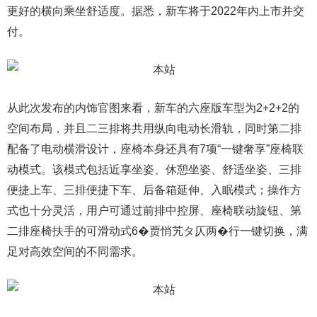
更好的横向乘坐舒适度。据悉，新车将于2022年内上市并交
付。
从此次发布的内饰官图来看，新车的六座版车型为2+2+2的
空间布局，并且二三排将共用纵向电动长滑轨，同时第二排
配备了电动横滑设计，座椅本身还具有7项“一键奢享”座椅联
动模式。该模式包括近享坐姿、休憩坐姿、舒适坐姿、三排
便捷上车、三排便捷下车、后备箱延伸、入眠模式；操作方
式也十分灵活，用户可通过前排中控屏、座椅联动旋钮、第
二排座椅扶手的可滑动式6�贾悄艽タ仄两�行一键切换，满
足对高效空间的不同需求。