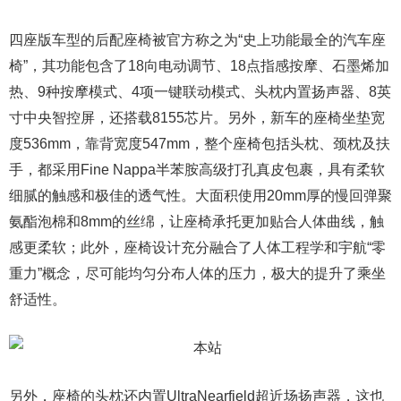
四座版车型的后配座椅被官方称之为“史上功能最全的汽车座
椅”，其功能包含了18向电动调节、18点指感按摩、石墨烯加
热、9种按摩模式、4项一键联动模式、头枕内置扬声器、8英
寸中央智控屏，还搭载8155芯片。另外，新车的座椅坐垫宽
度536mm，靠背宽度547mm，整个座椅包括头枕、颈枕及扶
手，都采用Fine Nappa半苯胺高级打孔真皮包裹，具有柔软
细腻的触感和极佳的透气性。大面积使用20mm厚的慢回弹聚
氨酯泡棉和8mm的丝绵，让座椅承托更加贴合人体曲线，触
感更柔软；此外，座椅设计充分融合了人体工程学和宇航“零
重力”概念，尽可能均匀分布人体的压力，极大的提升了乘坐
舒适性。
另外，座椅的头枕还内置UltraNearfield超近场扬声器，这也