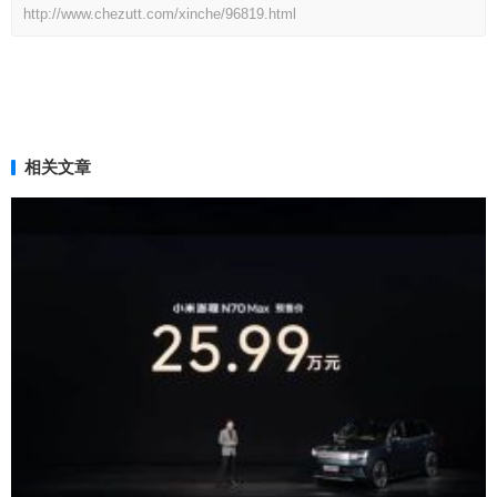
http://www.chezutt.com/xinche/96819.html
相关文章