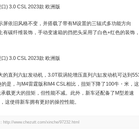
示屏依旧风格不变，并搭载了带有M设置的三辐式多功能方向
上有碳纤维装饰，手动变速箱的挡把头采用了白色+红色的装饰
的直列六缸发动机，3.0T双涡轮增压直列六缸发动机可达到55
的是，与M4雷霆版和M4 CSL相比，扭矩下降了100牛・米，这
法承载更大的扭矩，但性能不减。此外，新车还配备了M型差速
统，这使得新车拥有更好的操控性能。
.chezutt.com/xinche/97232.html