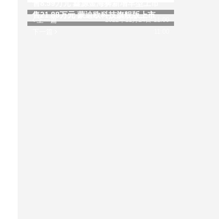
售8.59万元 鑫源金海狮新增车型上市
售21.88万元 蒙迪欧科技旗舰版上市
上一篇
2022年11月24日 11:00
下一篇
11:00