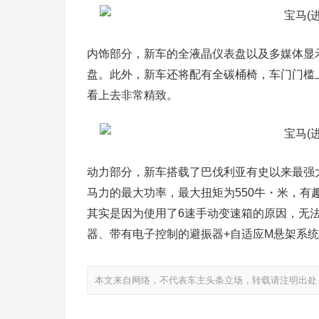
内饰部分，新车的全液晶仪表盘以及多媒体显
盘。此外，新车还将配有全碳桶椅，车门门槛
看上去非常精致。
动力部分，新车搭载了巴伐利亚有史以来最强大
马力的最大功率，最大扭矩为550牛・米，有趣
其实是因为使用了6速手动变速箱的原因，无
器、带有电子控制的避振器+自适应M悬架系
本文来自网络，不代表车主头条立场，转载请注明出处：http://www