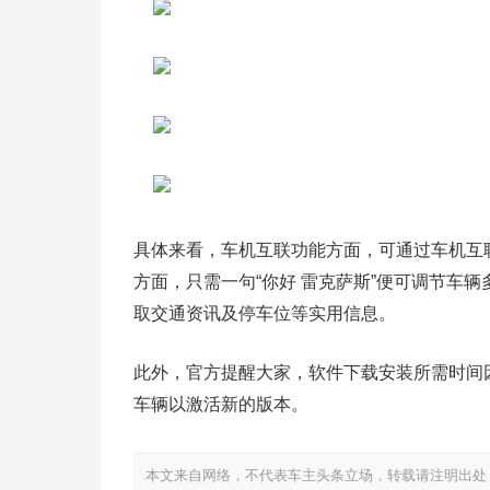
具体来看，车机互联功能方面，可通过车机互
方面，只需一句“你好 雷克萨斯”便可调节车辆多
取交通资讯及停车位等实用信息。
此外，官方提醒大家，软件下载安装所需时间
车辆以激活新的版本。
本文来自网络，不代表车主头条立场，转载请注明出处：http://www