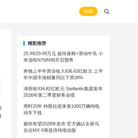
投稿
精彩推荐
25.99/29.99万元 旋转座椅+滑动中岛 小
米澎程N70/N90开启预售
奔驰上半年营业收入636.63亿欧元 上半
年中国市场销量同比下滑28%
净营收434.82亿欧元 Stellantis集团发布
2026年第二季度财务业绩
用时20年 特斯拉迎来第1000万辆纯电
内
动车下线
升
最快有望2028年发布 官方确认全新马
自达MX-5将提供纯电动版