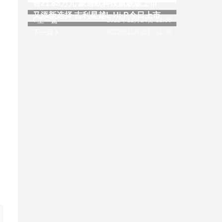
售21.88万元 蒙迪欧科技旗舰版上市
又添新选择 吉利星越L Hi·P今日上市
上一篇
2022年11月24日 11:00
下一篇
2022年11月25日 11:00