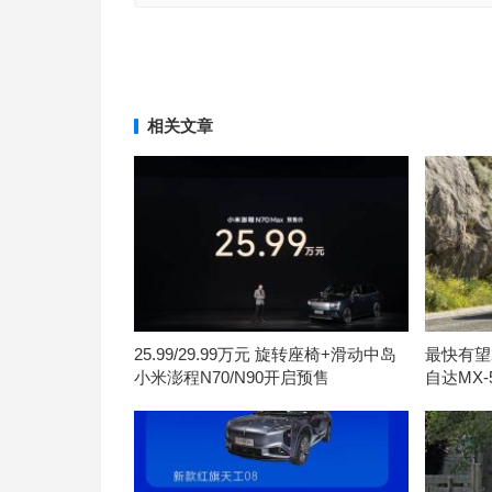
相关文章
25.99/29.99万元 旋转座椅+滑动中岛
最快有望
小米澎程N70/N90开启预售
自达MX