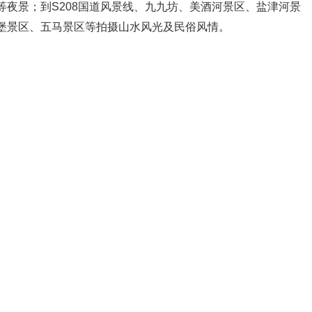
夜景；到S208国道风景线、九九坊、美酒河景区、盐津河景
堡景区、五马景区等拍摄山水风光及民俗风情。