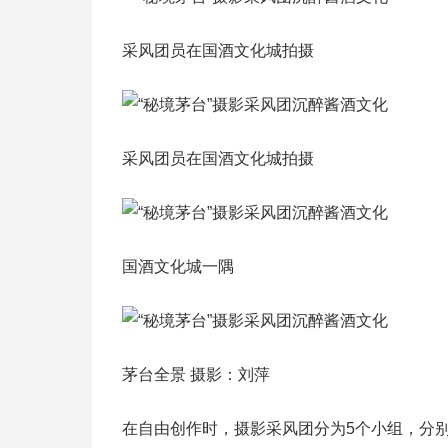
采风团员在国酒文化城拍摄
采风团员在国酒文化城拍摄
国酒文化城一隅
茅台全景 摄影：刘萍
在自由创作时，摄影采风团分为5个小组，分