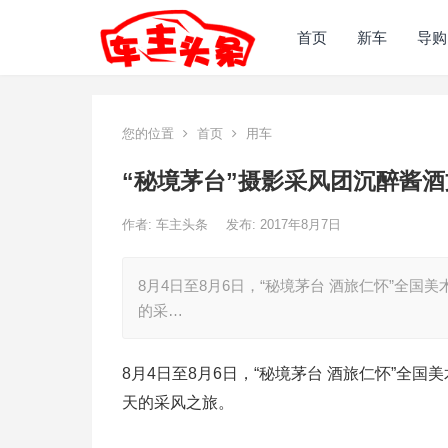
首页
新车
导购
您的位置
首页
用车
“秘境茅台”摄影采风团沉醉酱酒
作者:
车主头条
发布: 2017年8月7日
8月4日至8月6日，“秘境茅台 酒旅仁怀”全
的采…
8月4日至8月6日，“秘境茅台 酒旅仁怀”全
天的采风之旅。