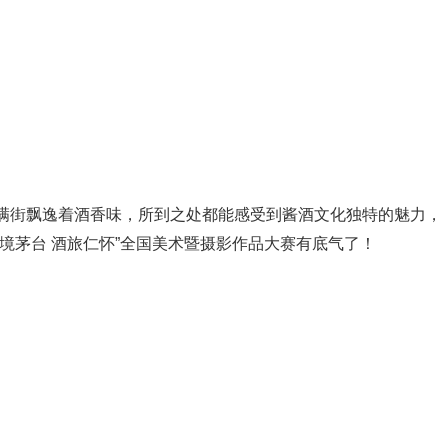
满街飘逸着酒香味，所到之处都能感受到酱酒文化独特的魅力，
境茅台 酒旅仁怀”全国美术暨摄影作品大赛有底气了！