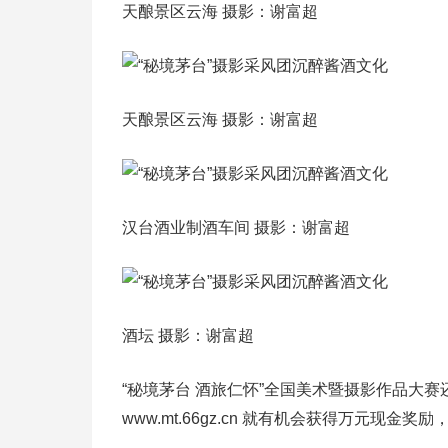
天酿景区云海 摄影：谢富超
天酿景区云海 摄影：谢富超
汉台酒业制酒车间 摄影：谢富超
酒坛 摄影：谢富超
“秘境茅台 酒旅仁怀”全国美术暨摄影作品大
www.mt.66gz.cn 就有机会获得万元现金