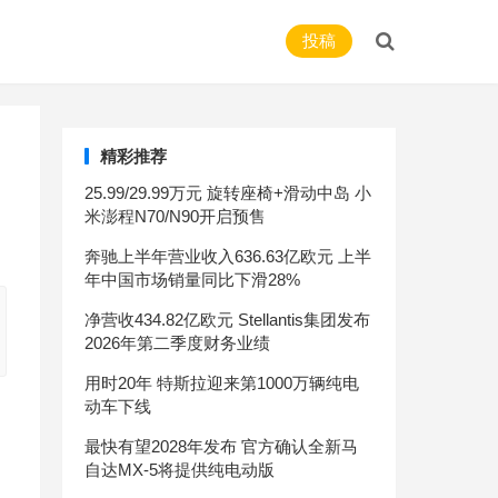
投稿
精彩推荐
25.99/29.99万元 旋转座椅+滑动中岛 小
米澎程N70/N90开启预售
奔驰上半年营业收入636.63亿欧元 上半
年中国市场销量同比下滑28%
净营收434.82亿欧元 Stellantis集团发布
2026年第二季度财务业绩
用时20年 特斯拉迎来第1000万辆纯电
动车下线
最快有望2028年发布 官方确认全新马
自达MX-5将提供纯电动版
“贵在责任 贵在关爱”摄影大赛七月赛获