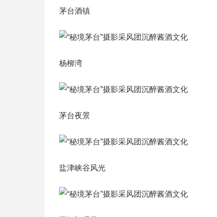
茅台酒镇
杨柳湾
茅台夜景
盐津峡谷风光