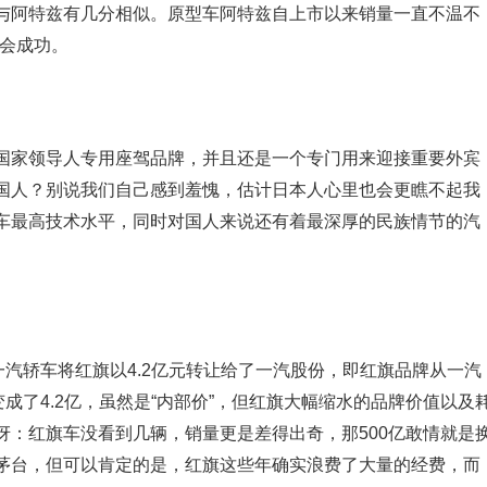
与阿特兹有几分相似。原型车阿特兹自上市以来销量一直不温不
否会成功。
国家领导人专用座驾品牌，并且还是一个专门用来迎接重要外宾
国人？别说我们自己感到羞愧，估计日本人心里也会更瞧不起我
车最高技术水平，同时对国人来说还有着最深厚的民族情节的汽
一汽轿车将红旗以4.2亿元转让给了一汽股份，即红旗品牌从一汽
成了4.2亿，虽然是“内部价”，但红旗大幅缩水的品牌价值以及
讶：红旗车没看到几辆，销量更是差得出奇，那500亿敢情就是
茅台，但可以肯定的是，红旗这些年确实浪费了大量的经费，而