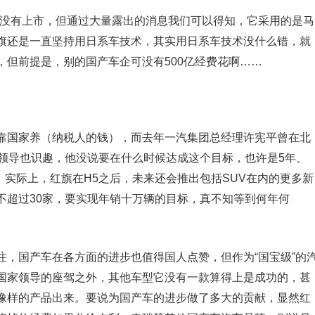
还没有上市，但通过大量露出的消息我们可以得知，它采用的是马
旗还是一直坚持用日系车技术，其实用日系车技术没什么错，就
，但前提是，别的国产车企可没有500亿经费花啊……
靠国家养（纳税人的钱），而去年一汽集团总经理许宪平曾在北
位领导也识趣，他没说要在什么时候达成这个目标，也许是5年、
商。实际上，红旗在H5之后，未来还会推出包括SUV在内的更多新
不超过30家，要实现年销十万辆的目标，真不知等到何年何
注，国产车在各方面的进步也值得国人点赞，但作为“国宝级”的
国家领导的座驾之外，其他车型它没有一款算得上是成功的，甚
像样的产品出来。要说为国产车的进步做了多大的贡献，显然红