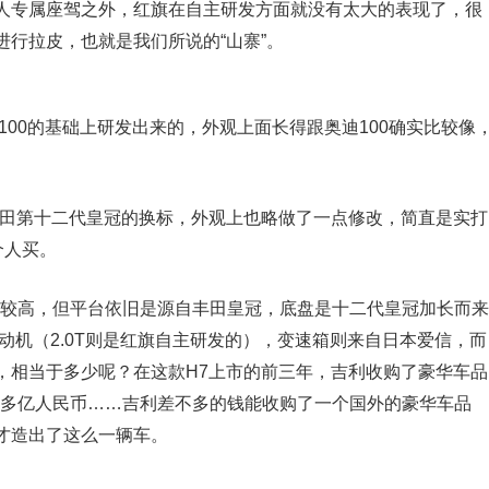
人专属座驾之外，红旗在自主研发方面就没有太大的表现了，很
行拉皮，也就是我们所说的“山寨”。
100的基础上研发出来的，外观上面长得跟奥迪100确实比较像
是丰田第十二代皇冠的换标，外观上也略做了一点修改，简直是实打
个人买。
比较高，但平台依旧是源自丰田皇冠，底盘是十二代皇冠加长而来
动机（2.0T则是红旗自主研发的），变速箱则来自日本爱信，而
币，相当于多少呢？在这款H7上市的前三年，吉利收购了豪华车品
120多亿人民币……吉利差不多的钱能收购了一个国外的豪华车品
才造出了这么一辆车。