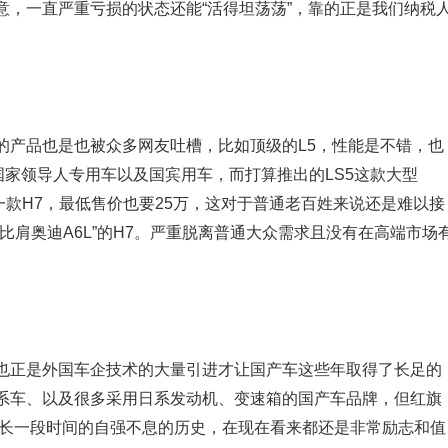
意，一直严重亏损的状态还能“活得坦荡荡”，靠的正是我们纳税
的产品也是也被众多网友吐槽，比如顶级的L5，性能是不错，也
国家领导人专用车以及国宾用车，而打算推出的LS5这款大型
的一款H7，最低售价也要25万，这对于普通老百姓来说还是难以接
比肩奥迪A6L”的H7。严重脱离普通大众需求且没有在高端市场
也正是外国车企技术的大量引进才让国产车这些年取得了长足的
系车、以及很多采用日系发动机、变速箱的国产车品牌，但红旗
很长一段时间的自强不息的历史，在现在看来都还是非常励志和值