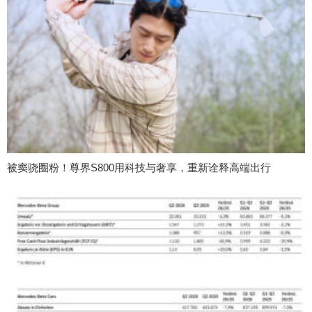
被窦骁圈粉！尊界S800用科技与奢享，重新诠释高端出行