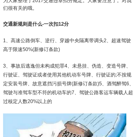
为大家整理了2017交通违章扣分规定。大家要注意了。对我
们很有关的哦。
交通新规则是什么-一次扣12分
1、高速公路倒车、逆行、穿越中央隔离带调头2、超速驾驶
高于限速50%(新修订条款)
3、事故后逃逸但未构成犯罪4、未悬挂、伪造、变造号牌、
行驶证、驾驶证或者使用其他机动车号牌、行驶证的;不按规
定安装号牌、故意遮挡污损号牌(新修订条款)5、酒驾醉驾6、
驾驶与准驾车型不符的机动车的7、驾驶公路客运车辆载人超
过核定人数20%以上的