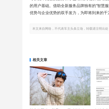
的用户基础。借助全新服务品牌独有的“智慧
优势与企业优势的双手发力，为即将到来的千
本文来自网络，不代表车主头条立场，转载请注明出处：http://www
相关文章