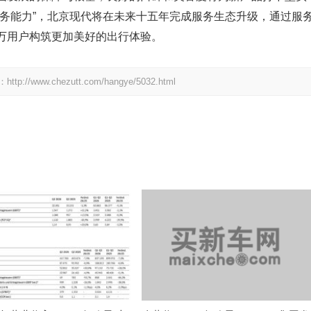
服务能力”，北京现代将在未来十五年完成服务生态升级，通过服
万用户构筑更加美好的出行体验。
.chezutt.com/hangye/5032.html