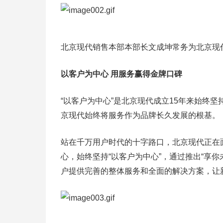
北京现代销售本部本部长文成坤常务为北京现
以客户为中心 用服务赢得金牌口碑
“以客户为中心”是北京现代成立15年来始终
京现代始终将服务作为品牌长久发展的根基。
站在千万用户时代的十字路口，北京现代正在
心，始终坚持“以客户为中心”，通过推出“享
户提供完善的整体服务和全面的解决方案，让