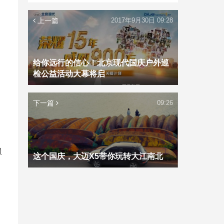
上一篇
2017年9月30日 09:28
给你远行的信心！北京现代国庆户外巡
检公益活动大幕将启
下一篇
09:26
服
这个国庆，大迈X5带你玩转大江南北