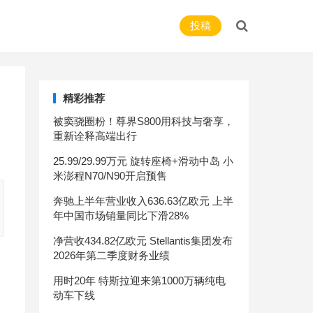
投稿
精彩推荐
被窦骁圈粉！尊界S800用科技与奢享，
重新诠释高端出行
25.99/29.99万元 旋转座椅+滑动中岛 小
米澎程N70/N90开启预售
奔驰上半年营业收入636.63亿欧元 上半
年中国市场销量同比下滑28%
净营收434.82亿欧元 Stellantis集团发布
2026年第二季度财务业绩
用时20年 特斯拉迎来第1000万辆纯电
动车下线