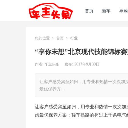
首页
新车
导购
您的位置
首页
行业
“享你未想”北京现代技能锦标
作者:
车主头条
发布: 2017年9月30日
让客户感受宾至如归，用专业和热情一次次加
最优保养方…
让客户感受宾至如归，用专业和热情一次次加
虑最优保养方案；轻车熟路的捋过上千条电气