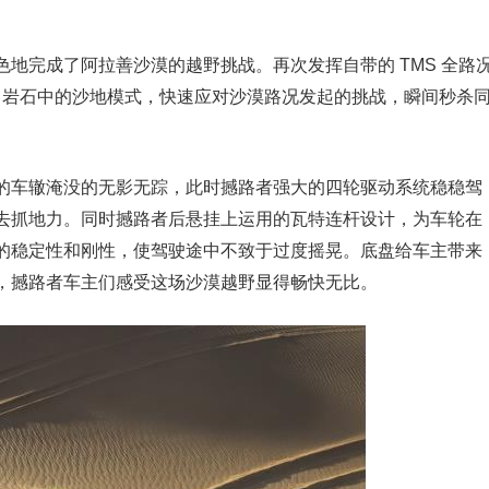
地完成了阿拉善沙漠的越野挑战。再次发挥自带的 TMS 全路
、岩石中的沙地模式，快速应对沙漠路况发起的挑战，瞬间秒杀
的车辙淹没的无影无踪，此时撼路者强大的四轮驱动系统稳稳驾
去抓地力。同时撼路者后悬挂上运用的瓦特连杆设计，为车轮在
的稳定性和刚性，使驾驶途中不致于过度摇晃。底盘给车主带来
，撼路者车主们感受这场沙漠越野显得畅快无比。