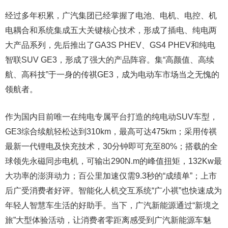
经过多年积累，广汽集团已经掌握了电池、电机、电控、机
电耦合和系统集成五大关键核心技术，形成了插电、纯电两
大产品系列，先后推出了GA3S PHEV、GS4 PHEV和纯电
智联SUV GE3，形成了强大的产品阵容。集“高颜值、高续
航、高科技”于一身的传祺GE3，成为电动车市场当之无愧的
领航者。
作为国内目前唯一在纯电专属平台打造的纯电动SUV车型，
GE3综合续航轻松达到310km，最高可达475km；采用传祺
最新一代锂电及快充技术，30分钟即可充至80%；搭载的全
球领先永磁同步电机，可输出290N.m的峰值扭矩，132Kw最
大功率的澎湃动力；百公里加速仅需9.3秒的“成绩单”；上市
后广受消费者好评。智能化人机交互系统“广小祺”也快速成为
年轻人智慧车生活的好助手。当下，广汽新能源通过“新境之
旅”大型体验活动，让消费者零距离感受到广汽新能源车魅