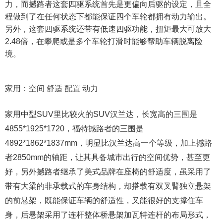
力，而撼路者这套四驱系统首先是更偏向后驱的设定，且全
程做到了在任何状态下都能保证四个车轮都拥有动力输出。
另外，这套四驱系统还带有低速四驱功能，扭矩最大可放大
2.48倍，在攀爬或是多个车轮打滑时能够帮助车辆脱离险
境。
家用：空间 舒适 配置 动力
家用中型SUV里比较火的SUV汉兰达，长宽高的三围是
4855*1925*1720，福特撼路者的三围是
4892*1862*1837mm，明显比汉兰达高一个等级，加上撼路
者2850mm的轴距，让其具备城市出行的空间优势，甚至更
好，另外撼路者继承了美式品牌在座椅的舒适度，虽采用了
带有大梁的非承载式的车身结构，却搭载有双叉臂独立悬架
的前悬架，既能保证车辆的舒适性，又能很好的支撑住车
身，后悬架采用了连杆整体桥悬架加瓦特连杆的布局形式，