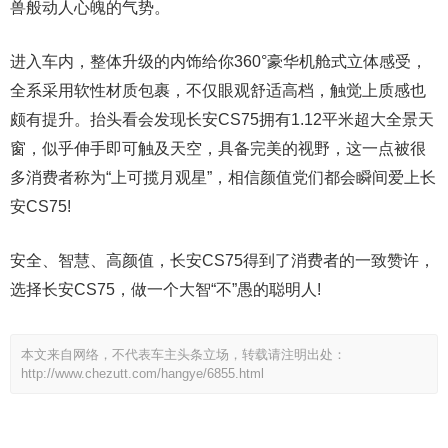
兽般动人心魄的气势。
进入车内，整体升级的内饰给你360°豪华机舱式立体感受，
全系采用软性材质包裹，不仅眼观舒适高档，触觉上质感也
颇有提升。抬头看会发现长安CS75拥有1.12平米超大全景天
窗，似乎伸手即可触及天空，具备完美的视野，这一点被很
多消费者称为“上可揽月观星”，相信颜值党们都会瞬间爱上长
安CS75!
安全、智慧、高颜值，长安CS75得到了消费者的一致赞许，
选择长安CS75，做一个大智“不”愚的聪明人!
本文来自网络，不代表车主头条立场，转载请注明出处：
http://www.chezutt.com/hangye/6855.html