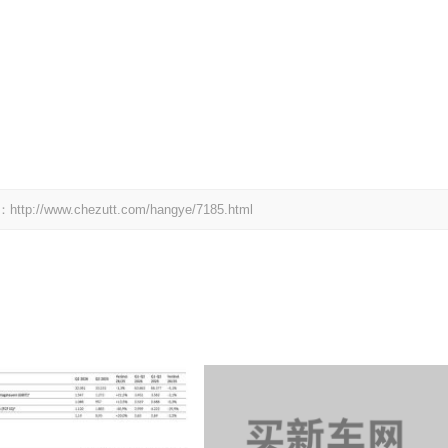
.chezutt.com/hangye/7185.html