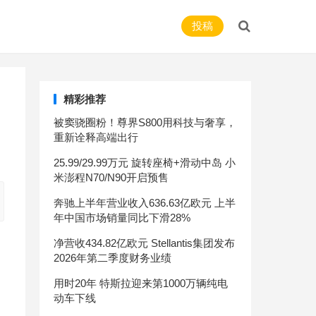
投稿
精彩推荐
被窦骁圈粉！尊界S800用科技与奢享，
重新诠释高端出行
25.99/29.99万元 旋转座椅+滑动中岛 小
米澎程N70/N90开启预售
奔驰上半年营业收入636.63亿欧元 上半
年中国市场销量同比下滑28%
净营收434.82亿欧元 Stellantis集团发布
2026年第二季度财务业绩
用时20年 特斯拉迎来第1000万辆纯电
动车下线
不负时光不负卿 北京(BJ)20车主春日逍