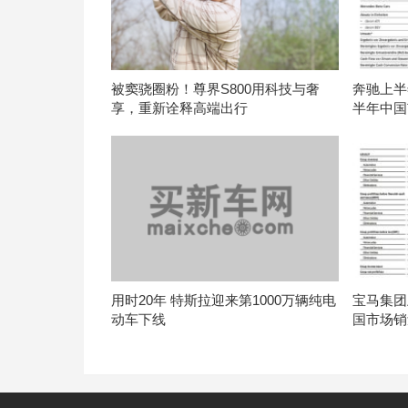
被窦骁圈粉！尊界S800用科技与奢
奔驰上半年
享，重新诠释高端出行
半年中国
用时20年 特斯拉迎来第1000万辆纯电
宝马集团上
动车下线
国市场销