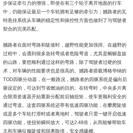
步保证牵引力的增强，即使在有三个轮子离开地面的行车
中，仍能保证最后一个车轮拥有足够的牵引力；撼路者的瓦
特悬挂系统从车辆的稳定性和操控性方面也做到了与驾驶者
契合的完美匹配。
撼路者在面对弯路和陡坡时，越野性能更加强捍。在越野的
过程中，会遇到很多急转弯或者危险弯道，尤其是蜿蜒盘旋
的山路，要想顺利通过这样的弯路，除了驾驶者过硬的技
术，对车辆的性能要求也是很高的。撼路者搭载博格华纳的
TOD四驱分动器，在一般路况，撼路者的四驱系统是偏向后
驱设定的，可达到节省燃油的目的。在转弯时，中央多片离
合限滑差速器开始重新分配前后轴扭矩，使车更顺利安全的
通过弯道。这套四驱系统还带有低速四驱功能，在攀爬陡坡
或是多个车轮打滑时或者离地时，驾驶者只需一键开启低速
四驱功能，使扭矩瞬间放大，可达2.48倍，从而能够帮助车
主和车辆征服陡坡和脱离险境，安全感爆棚。