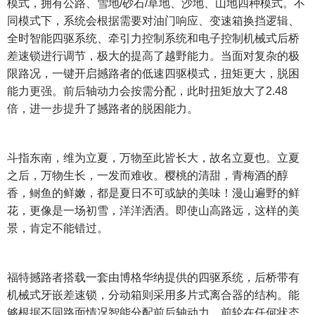
模式，拥有公路、雪地/砂石/草地、沙地、山地四种模式。不
同模式下，系统会根据需要对油门响应、变速箱换挡逻辑、
全时智能四驱系统、牵引力控制系统和电子控制机械式后桥
差速锁进行调节，极大的提高了越野能力。当面对复杂的极
限路况，一键开启撼路者的低速四驱模式，扭矩更大，脱困
能力更强。前后轴动力会按需分配，此时扭矩放大了2.48
倍，进一步提升了撼路者的脱困能力。
斗指东南，维为立夏，万物至此皆长大，故名立夏也。立夏
之后，万物生长，一发而难收。樱桃的清甜，青梅酒的醇
香，鲥鱼的鲜嫩，都是夏日不可或缺的美味！漫山遍野的鲜
花，更像是一场初雪，洋洋洒洒。即使山高路远，这样的美
景，肯定不能错过。
福特撼路者搭载一套由博格华纳提供的四驱系统，后桥带有
机械式牙嵌差速锁，分动箱则采用多片式离合器的结构。能
够根据不同路面情况智能分配前后轴动力，前轮在任何状态