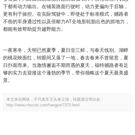
下都有动力输出。在铺装路面行驶时，动力更偏向于后轴，
更有利于操控。在实际驾驶中，即使处于标准模式，撼路者
不俗的车身通过性以及倍耐力AT全地形轮胎出色的抓地力，
都能有效帮助提升越野能力。
一夜寒冬，天明已然夏季，夏日尝三鲜，与春天饯别。湖畔
的桃花映面红，转眼间又落了一地，春去春来不曾留意，夏
日扑面而来。当激情邂逅不期而遇的夏天，福特撼路者有足
够的实力去迎接这个蓬勃的季节，带你领略这个夏天最美盛
景。
本文来自网络，不代表车主头条立场，转载请注明出处：
http://www.chezutt.com/hangye/7373.html