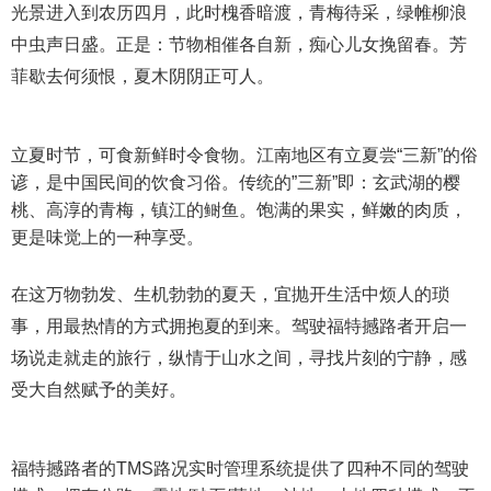
光景进入到农历四月，此时槐香暗渡，青梅待采，绿帷柳浪
中虫声日盛。正是：节物相催各自新，痴心儿女挽留春。芳
菲歇去何须恨，夏木阴阴正可人。
立夏时节，可食新鲜时令食物。江南地区有立夏尝“三新”的俗
谚，是中国民间的饮食习俗。传统的”三新”即：玄武湖的樱
桃、高淳的青梅，镇江的鲥鱼。饱满的果实，鲜嫩的肉质，
更是味觉上的一种享受。
在这万物勃发、生机勃勃的夏天，宜抛开生活中烦人的琐
事，用最热情的方式拥抱夏的到来。驾驶福特撼路者开启一
场说走就走的旅行，纵情于山水之间，寻找片刻的宁静，感
受大自然赋予的美好。
福特撼路者的TMS路况实时管理系统提供了四种不同的驾驶