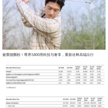
被窦骁圈粉！尊界S800用科技与奢享，重新诠释高端出行