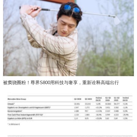
被窦骁圈粉！尊界S800用科技与奢享，重新诠释高端出行