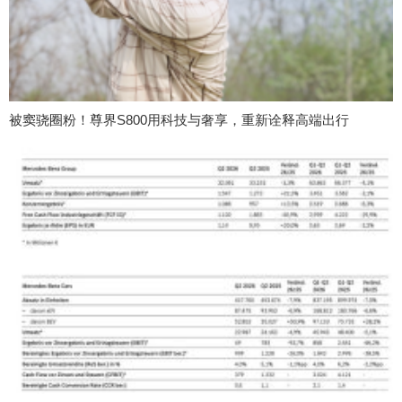
被窦骁圈粉！尊界S800用科技与奢享，重新诠释高端出行