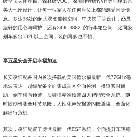
级全员关怀座椅、森林级VOC、深海静音级NVH等呈现出完
美大七座设计，让每一位家人在任何座位上都能感受同等惬
意。多达33处的超大灵变储物空间、中央扶手等设计，凸显
凌轩的用心与呵护，还有349L-3882L的行李箱空间，比同级
别车多出132L以上空间，装的再多也不怕。
享五星安全开启幸福加速
长安凌轩配备国内首次搭载的美国德尔福最新一代77GHz毫
米波雷达，越级配备全面集成盲区全面检测、换道实时辅
助、倒车横向预警、后碰撞精准预警四大智能安全系统，随
时随刻检测全环节危险，人性化声光报警闪险避阻，全面化
解出行危机。
其次，凌轩配置了博世最新一代ESP系统，全面提升车辆稳