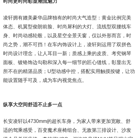
时尚更时尚彰显潮流魅力
凌轩拥有媲美豪华品牌独有的时尚大气造型：黄金比例完美
体态、机翼型俊朗前脸、时尚犀利的大灯、流线型双腰线车
身、时尚动感轮毂，以及星空全景天窗，仅以外形而言，时
尚之势，潮不可挡！在车内饰设计上，凌轩则运用了双拼色
时尚设计理念，让人耳目一新；质感上乘的皮质、考究钢琴
面板、镀铬饰边勾勒和深入每一细节的匠心缝线，彰显出无
所不在的精湛品质；U型动感中控，搭配实用触摸按键，让功
能设置随手可及，成为车内视觉焦点。
纵享大空间舒适不止多一点
长安凌轩以4730mm的超长车身，为家人带来更加宽敞、舒
适的驾乘感受，百变魔术座椅组合、无敌第三排设计、沙发