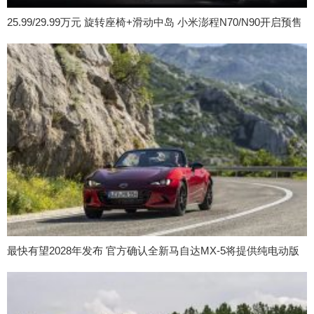
25.99/29.99万元 旋转座椅+滑动中岛 小米澎程N70/N90开启预售
最快有望2028年发布 官方确认全新马自达MX-5将提供纯电动版