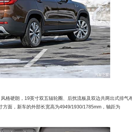
风格硬朗，19英寸双五辐轮圈、后扰流板及双边共两出式排气
，新车的外部长宽高为4949/1930/1785mm，轴距为