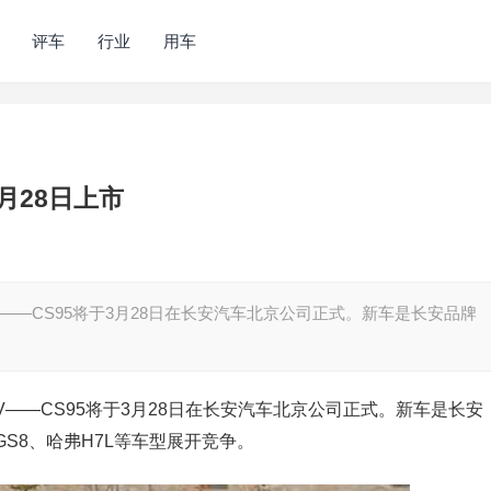
评车
行业
用车
3月28日上市
——CS95将于3月28日在长安汽车北京公司正式。新车是长安品牌
——CS95将于3月28日在长安汽车北京公司正式。新车是长安
S8、哈弗H7L等车型展开竞争。