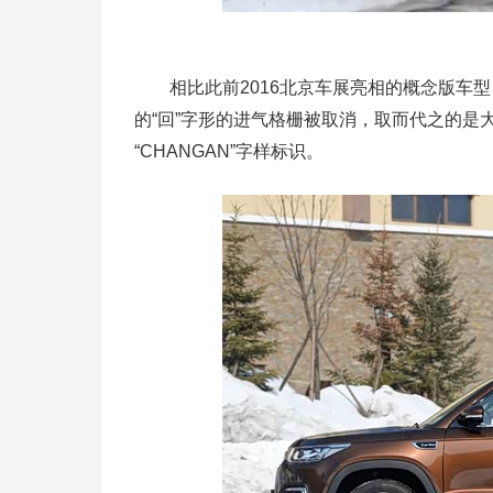
相比此前2016北京车展亮相的概念版车型
的“回”字形的进气格栅被取消，取而代之的
“CHANGAN”字样标识。