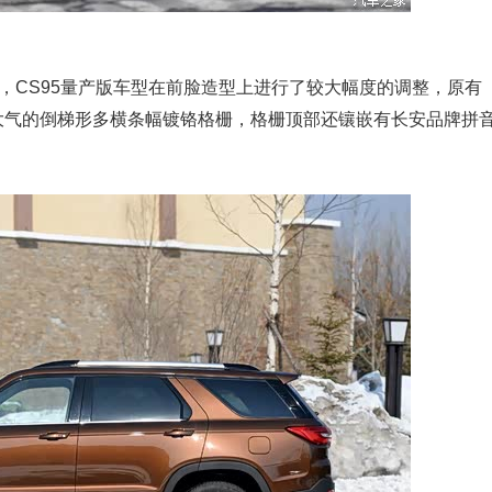
，CS95量产版车型在前脸造型上进行了较大幅度的调整，原有
是大气的倒梯形多横条幅镀铬格栅，格栅顶部还镶嵌有长安品牌拼