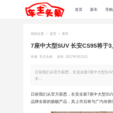
首页
新车
导购
您的位置
首页
新车
7座中大型SUV 长安CS95将于
作者:
车主头条
发布: 2017年3月21日
日前我们从官方获悉，长安全新7座中大型SUV
全…
日前我们从官方获悉，长安全新7座中大型SUV
品牌全新的旗舰产品，其上市后将与广汽传祺G