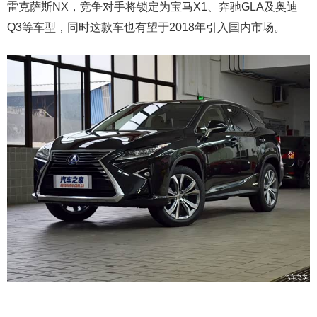
雷克萨斯NX，竞争对手将锁定为宝马X1、奔驰GLA及奥迪
Q3等车型，同时这款车也有望于2018年引入国内市场。