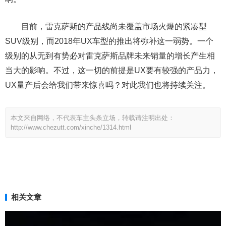
目前，雷克萨斯的产品线尚未覆盖市场火爆的紧凑型
SUV级别，而2018年UX车型的推出将弥补这一弱势。一个
级别的从无到有势必对雷克萨斯品牌未来销量的增长产生相
当大的影响。不过，这一切的前提是UX要有较强的产品力，
UX量产后会给我们带来惊喜吗？对此我们也将持续关注。
本文来自网络，不代表车主头条立场，转载请注明出处：
http://www.chezutt.com/xinche/1314.html
相关文章