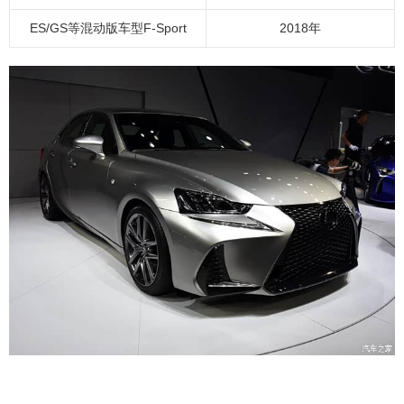
ES/GS等混动版车型F-Sport
2018年