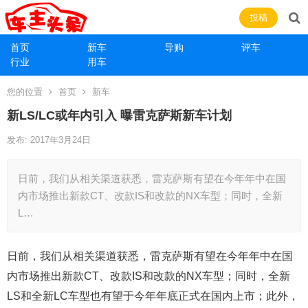
投稿
首页
新车
导购
评车
行业
用车
您的位置
首页
新车
新LS/LC或年内引入 曝雷克萨斯新车计划
发布: 2017年3月24日
日前，我们从相关渠道获悉，雷克萨斯有望在今年年中在国
内市场推出新款CT、改款IS和改款的NX车型；同时，全新
L…
日前，我们从相关渠道获悉，雷克萨斯有望在今年年中在国
内市场推出新款CT、改款IS和改款的NX车型；同时，全新
LS和全新LC车型也有望于今年年底正式在国内上市；此外，