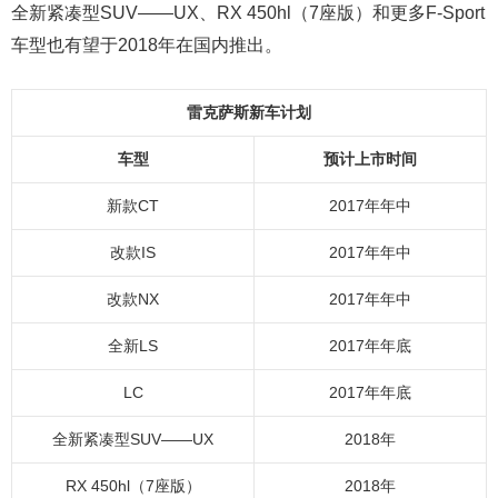
全新紧凑型SUV——UX、RX 450hl（7座版）和更多F-Sport
车型也有望于2018年在国内推出。
雷克萨斯新车计划
车型
预计上市时间
新款CT
2017年年中
改款IS
2017年年中
改款NX
2017年年中
全新LS
2017年年底
LC
2017年年底
全新紧凑型SUV——UX
2018年
RX 450hl（7座版）
2018年