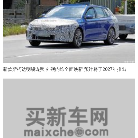
新款斯柯达明锐谍照 外观内饰全面焕新 预计将于2027年推出