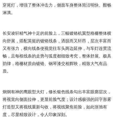
穿尾灯，增强了整体冲击力，侧面车身整体简洁明快、酣畅
淋漓。
长安凌轩精气神十足的前脸上，三幅镀铬机翼型格栅整体横
向舒展，搭配英挺的镀铬线条，洒脱而又轩昂，层次丰富而
又有张力，横向线条使视觉往车头两边延伸，与车灯连贯流
畅，且每根线条的走势与弧度都细致考究，整体舒展、极具
韵律，格栅材质由镀铬、钢琴漆交相辉映，精致大气有品
质。
炯炯有神的鹰眼型大灯，修长银色线条勾出丰富眼廓层次，
将视觉向侧面拉伸，更显前脸气度；设计感极强的回字形雾
灯造型又将视线重新勾收，将视线聚焦前脸，如此张弛有
度，尽显精致设计，令人印象深刻。