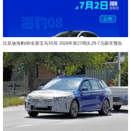
比亚迪海豹08/全新宝马X5等 2026年第27周(6.29-7.5)新车预告