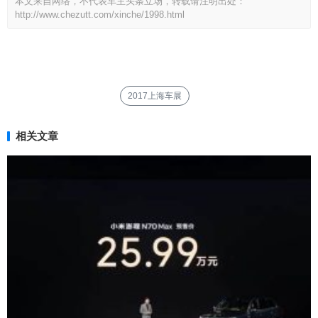
本文来自网络，不代表车主头条立场，转载请注明出处：
http://www.chezutt.com/xinche/1998.html
2017上海车展
相关文章