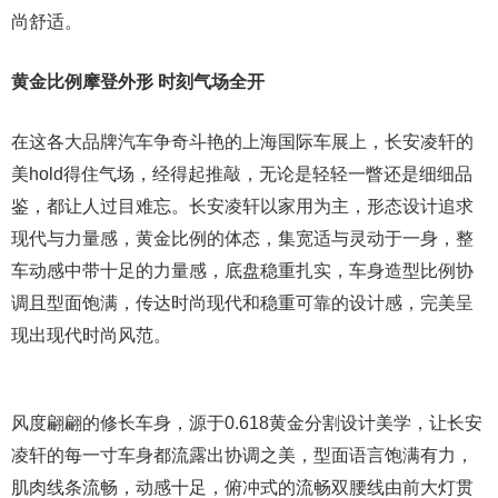
尚舒适。
黄金比例摩登外形 时刻气场全开
在这各大品牌汽车争奇斗艳的上海国际车展上，长安凌轩的
美hold得住气场，经得起推敲，无论是轻轻一瞥还是细细品
鉴，都让人过目难忘。长安凌轩以家用为主，形态设计追求
现代与力量感，黄金比例的体态，集宽适与灵动于一身，整
车动感中带十足的力量感，底盘稳重扎实，车身造型比例协
调且型面饱满，传达时尚现代和稳重可靠的设计感，完美呈
现出现代时尚风范。
风度翩翩的修长车身，源于0.618黄金分割设计美学，让长安
凌轩的每一寸车身都流露出协调之美，型面语言饱满有力，
肌肉线条流畅，动感十足，俯冲式的流畅双腰线由前大灯贯