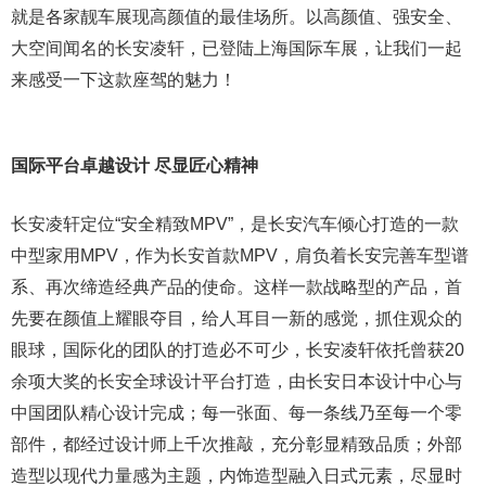
就是各家靓车展现高颜值的最佳场所。以高颜值、强安全、
大空间闻名的长安凌轩，已登陆上海国际车展，让我们一起
来感受一下这款座驾的魅力！
国际平台卓越设计 尽显匠心精神
长安凌轩定位“安全精致MPV”，是长安汽车倾心打造的一款
中型家用MPV，作为长安首款MPV，肩负着长安完善车型谱
系、再次缔造经典产品的使命。这样一款战略型的产品，首
先要在颜值上耀眼夺目，给人耳目一新的感觉，抓住观众的
眼球，国际化的团队的打造必不可少，长安凌轩依托曾获20
余项大奖的长安全球设计平台打造，由长安日本设计中心与
中国团队精心设计完成；每一张面、每一条线乃至每一个零
部件，都经过设计师上千次推敲，充分彰显精致品质；外部
造型以现代力量感为主题，内饰造型融入日式元素，尽显时