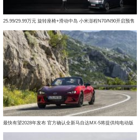
25.99/29.99万元 旋转座椅+滑动中岛 小米澎程N70/N90开启预售
最快有望2028年发布 官方确认全新马自达MX-5将提供纯电动版